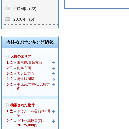
2007年- (22)
2006年- (6)
人気のエリア
１位
東尾道/高須方面
２位
向島方面
３位
美ノ郷方面
４位
尾道駅周辺
５位
平原台/吉浦/日比崎方
面
検索された物件
１位
ドミシール谷前303号
室
２位
Jﾊﾟﾚｯﾄ栗原東(西）
2K･25,000円