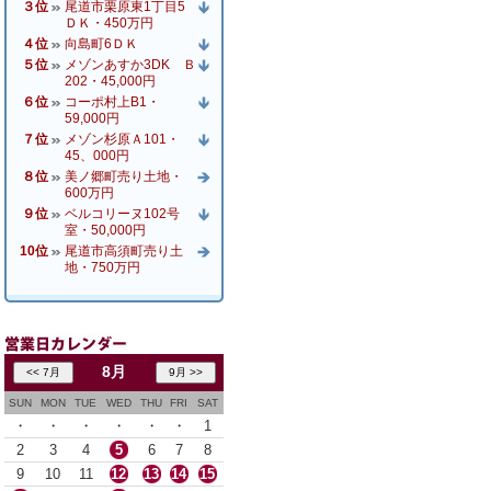
３位
尾道市栗原東1丁目5
ＤＫ・450万円
４位
向島町6ＤＫ
５位
メゾンあすか3DK Ｂ
202・45,000円
６位
コーポ村上B1・
59,000円
７位
メゾン杉原Ａ101・
45、000円
８位
美ノ郷町売り土地・
600万円
９位
ベルコリーヌ102号
室・50,000円
10位
尾道市高須町売り土
地・750万円
8月
SUN
MON
TUE
WED
THU
FRI
SAT
・
・
・
・
・
・
1
2
3
4
5
6
7
8
9
10
11
12
13
14
15