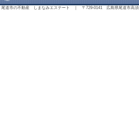
尾道市の不動産 しまなみエステート ｜ 〒729-0141 広島県尾道市高須町843番地 