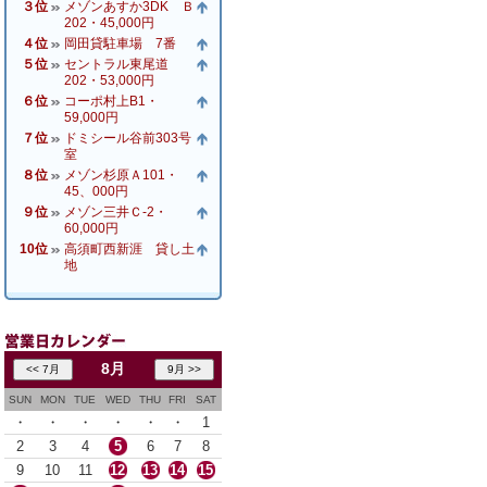
３位
メゾンあすか3DK Ｂ
202・45,000円
４位
岡田貸駐車場 7番
５位
セントラル東尾道
202・53,000円
６位
コーポ村上B1・
59,000円
７位
ドミシール谷前303号
室
８位
メゾン杉原Ａ101・
45、000円
９位
メゾン三井Ｃ-2・
60,000円
10位
高須町西新涯 貸し土
地
8月
SUN
MON
TUE
WED
THU
FRI
SAT
・
・
・
・
・
・
1
2
3
4
5
6
7
8
9
10
11
12
13
14
15