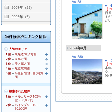
Vol.581
●「
2007年- (22)
【 20
日差
2006年- (6)
すが
がい
2024年4月
人気のエリア
１位
東尾道/高須方面
Vol.580
２位
向島方面
●「
３位
美ノ郷方面
【 20
本年
４位
尾道駅周辺
ク、
５位
平原台/吉浦/日比崎方
5月
面
検索された物件
１位
ベルコリーヌ102号
室・50,000円
２位
ハイツプリモ101・
50,000円