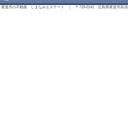
尾道市の不動産 しまなみエステート ｜ 〒729-0141 広島県尾道市高須町843番地 