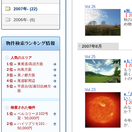
Vol.26
2007年- (22)
●秋
【 20
2006年- (6)
秋の
め物
2007年8月
Vol.25
人気のエリア
●も
１位
東尾道/高須方面
【 20
２位
向島方面
もう
易く
３位
美ノ郷方面
トの
４位
尾道駅周辺
５位
平原台/吉浦/日比崎方
Vol.23
面
●「
い・
【 20
みな
検索された物件
か？
１位
ベルコリーヌ102号
室・50,000円
今年
２位
ハイツプリモ101・
が、
50,000円