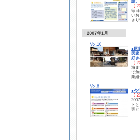
話。
【 20
毎日
いお
きり
2007年1月
Vol.10
●尾
民家
好き
【 20
海ま
で魚
業組
Vol.8
●今
【 20
20
トと
実と