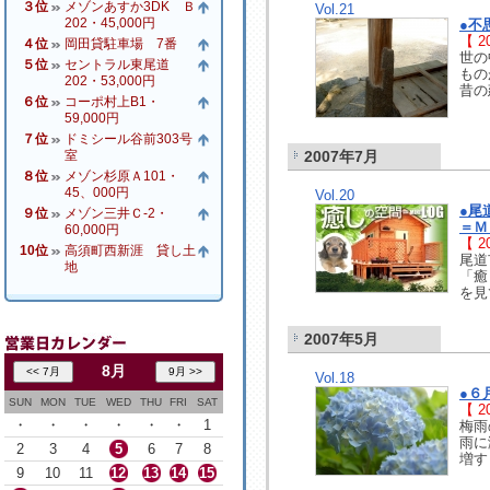
３位
メゾンあすか3DK Ｂ
Vol.21
202・45,000円
●不
【 20
４位
岡田貸駐車場 7番
世の
５位
セントラル東尾道
もの
202・53,000円
昔の
６位
コーポ村上B1・
59,000円
７位
ドミシール谷前303号
室
2007年7月
８位
メゾン杉原Ａ101・
45、000円
Vol.20
●尾
９位
メゾン三井Ｃ-2・
＝Ｍ
60,000円
【 20
10位
高須町西新涯 貸し土
尾道
地
「癒
を見
2007年5月
8月
Vol.18
●６
SUN
MON
TUE
WED
THU
FRI
SAT
【 20
・
・
・
・
・
・
1
梅雨
雨に
2
3
4
5
6
7
8
増す
9
10
11
12
13
14
15