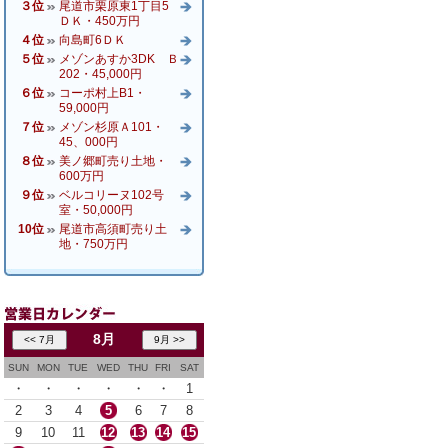
３位
尾道市栗原東1丁目5
ＤＫ・450万円
４位
向島町6ＤＫ
５位
メゾンあすか3DK Ｂ
202・45,000円
６位
コーポ村上B1・
59,000円
７位
メゾン杉原Ａ101・
45、000円
８位
美ノ郷町売り土地・
600万円
９位
ベルコリーヌ102号
室・50,000円
10位
尾道市高須町売り土
地・750万円
8月
SUN
MON
TUE
WED
THU
FRI
SAT
・
・
・
・
・
・
1
2
3
4
5
6
7
8
9
10
11
12
13
14
15