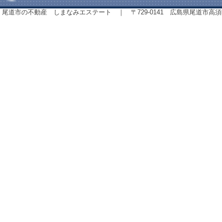
尾道市の不動産 しまなみエステート ｜ 〒729-0141 広島県尾道市高須町843番地 