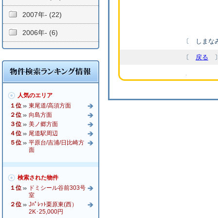
2007年- (22)
2006年- (6)
〔 しまなみ
〔
戻る
人気のエリア
１位
東尾道/高須方面
２位
向島方面
３位
美ノ郷方面
４位
尾道駅周辺
５位
平原台/吉浦/日比崎方
面
検索された物件
１位
ドミシール谷前303号
室
２位
Jﾊﾟﾚｯﾄ栗原東(西）
2K･25,000円