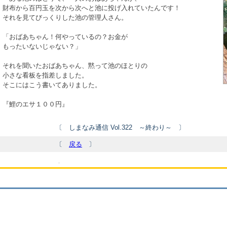
財布から百円玉を次から次へと池に投げ入れていたんです！
それを見てびっくりした池の管理人さん。
「おばあちゃん！何やっているの？お金が
もったいないじゃない？」
それを聞いたおばあちゃん、黙って池のほとりの
小さな看板を指差しました。
そこにはこう書いてありました。
『鯉のエサ１００円』
〔 しまなみ通信 Vol.322 ～終わり～ 〕
〔
戻る
〕