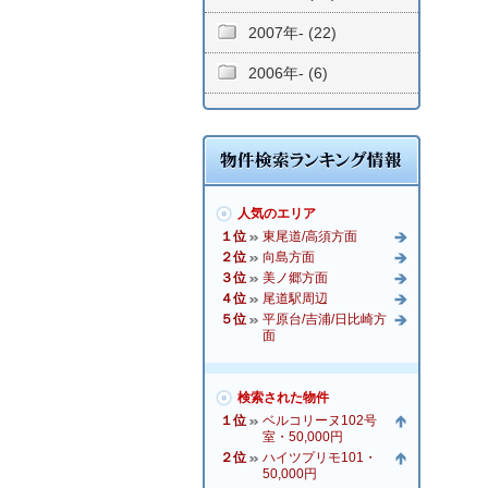
2007年- (22)
2006年- (6)
人気のエリア
１位
東尾道/高須方面
２位
向島方面
３位
美ノ郷方面
４位
尾道駅周辺
５位
平原台/吉浦/日比崎方
面
検索された物件
１位
ベルコリーヌ102号
室・50,000円
２位
ハイツプリモ101・
50,000円