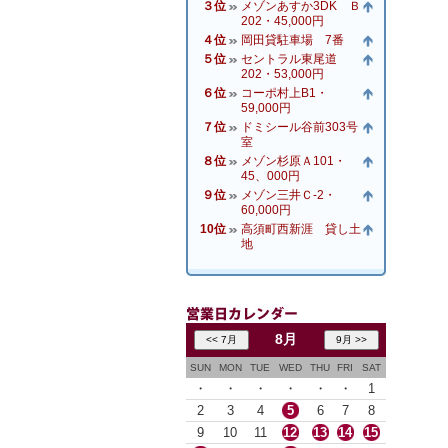
３位
メゾンあすか3DK Ｂ
202・45,000円
４位
岡田貸駐車場 7番
５位
セントラル東尾道
202・53,000円
６位
コーポ村上B1・
59,000円
７位
ドミシール谷前303号
室
８位
メゾン杉原Ａ101・
45、000円
９位
メゾン三井Ｃ-2・
60,000円
10位
高須町西新涯 貸し土
地
8月
SUN
MON
TUE
WED
THU
FRI
SAT
・
・
・
・
・
・
1
2
3
4
5
6
7
8
9
10
11
12
13
14
15