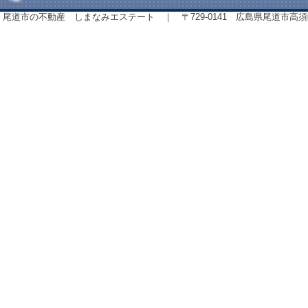
尾道市の不動産 しまなみエステート ｜ 〒729-0141 広島県尾道市高須町843番地 