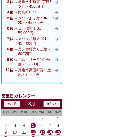
３位
尾道市栗原東1丁目5
ＤＫ・450万円
４位
向島町6ＤＫ
５位
メゾンあすか3DK Ｂ
202・45,000円
６位
コーポ村上B1・
59,000円
７位
メゾン杉原Ａ101・
45、000円
８位
美ノ郷町売り土地・
600万円
９位
ベルコリーヌ102号
室・50,000円
10位
尾道市高須町売り土
地・750万円
8月
SUN
MON
TUE
WED
THU
FRI
SAT
・
・
・
・
・
・
1
2
3
4
5
6
7
8
9
10
11
12
13
14
15