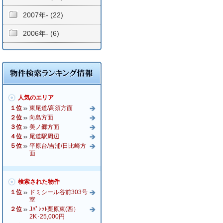
2007年- (22)
2006年- (6)
人気のエリア
１位
東尾道/高須方面
２位
向島方面
３位
美ノ郷方面
４位
尾道駅周辺
５位
平原台/吉浦/日比崎方
面
検索された物件
１位
ドミシール谷前303号
室
２位
Jﾊﾟﾚｯﾄ栗原東(西）
2K･25,000円