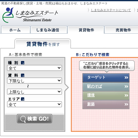
尾道の不動産探し(賃貸・土地・売買)は福山もおまかせ、しまなみエステート
しまなみエステートについて
ターゲット
駅のそば
環境
新築