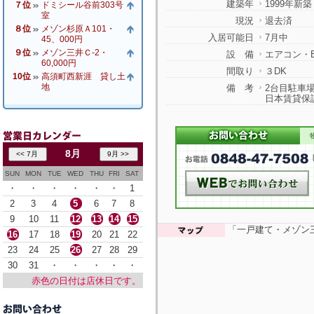
建築年
1999年新築
７位
ドミシール谷前303号
室
現況
退去済
８位
メゾン杉原Ａ101・
入居可能日
7月中
45、000円
９位
メゾン三井Ｃ-2・
設 備
エアコン・
60,000円
間取り
３DK
10位
高須町西新涯 貸し土
地
備 考
2台目駐車場
日本賃貸保
8月
SUN
MON
TUE
WED
THU
FRI
SAT
・
・
・
・
・
・
1
2
3
4
5
6
7
8
9
10
11
12
13
14
15
「一戸建て・メゾン三
16
17
18
19
20
21
22
23
24
25
26
27
28
29
30
31
・
・
・
・
・
赤色の日付は店休日です。