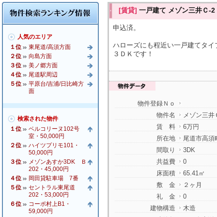
[賃貸]
一戸建て メゾン三井Ｃ-2・
申込済。
人気のエリア
ハローズにも程近い一戸建てタイ
１位
東尾道/高須方面
３ＤＫです！
２位
向島方面
３位
美ノ郷方面
４位
尾道駅周辺
５位
平原台/吉浦/日比崎方
面
物件登録Ｎｏ
物件名
メゾン三井Ｃ-
検索された物件
賃 料
6万円
１位
ベルコリーヌ102号
室・50,000円
所在地
尾道市高須
２位
ハイツプリモ101・
間取り
3DK
50,000円
共益費
0
３位
メゾンあすか3DK Ｂ
202・45,000円
床面積
65.41㎡
４位
岡田貸駐車場 7番
敷 金
２ヶ月
５位
セントラル東尾道
202・53,000円
礼 金
0
６位
コーポ村上B1・
建物構造
木造
59,000円