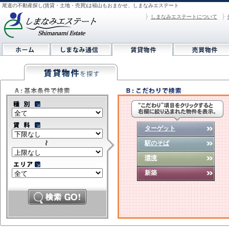
尾道の不動産探し(賃貸・土地・売買)は福山もおまかせ、しまなみエステート
しまなみエステートについて
ターゲット
駅のそば
環境
新築