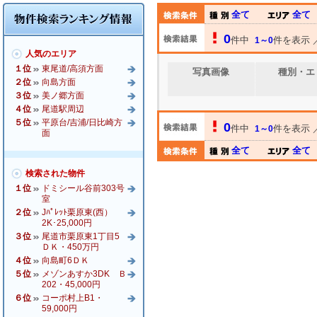
全て
全て
0
件中
件を表示
1～0
人気のエリア
１位
東尾道/高須方面
写真画像
種別・エ
２位
向島方面
３位
美ノ郷方面
４位
尾道駅周辺
５位
平原台/吉浦/日比崎方
0
件中
件を表示
1～0
面
全て
全て
検索された物件
１位
ドミシール谷前303号
室
２位
Jﾊﾟﾚｯﾄ栗原東(西）
2K･25,000円
３位
尾道市栗原東1丁目5
ＤＫ・450万円
４位
向島町6ＤＫ
５位
メゾンあすか3DK Ｂ
202・45,000円
６位
コーポ村上B1・
59,000円