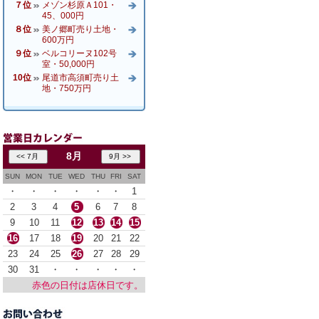
７位
メゾン杉原Ａ101・
45、000円
８位
美ノ郷町売り土地・
600万円
９位
ベルコリーヌ102号
室・50,000円
10位
尾道市高須町売り土
地・750万円
8月
SUN
MON
TUE
WED
THU
FRI
SAT
・
・
・
・
・
・
1
2
3
4
5
6
7
8
9
10
11
12
13
14
15
16
17
18
19
20
21
22
23
24
25
26
27
28
29
30
31
・
・
・
・
・
赤色の日付は店休日です。