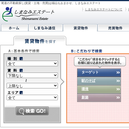
尾道の不動産探し(賃貸・土地・売買)は福山もおまかせ、しまなみエステート
しまなみエステートについて
ターゲット
駅のそば
環境
新築