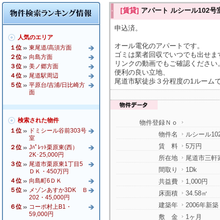
[賃貸]
アパート ルシール102号
申込済。
人気のエリア
オール電化のアパートです。
１位
東尾道/高須方面
ゴミは業者回収でいつでも出せま
２位
向島方面
リンクの動画でもご確認ください
３位
美ノ郷方面
便利の良い立地、
４位
尾道駅周辺
尾道市駅徒歩３分程度の1ルーム
５位
平原台/吉浦/日比崎方
面
検索された物件
物件登録Ｎｏ
１位
ドミシール谷前303号
物件名
ルシール10
室
賃 料
5万円
２位
Jﾊﾟﾚｯﾄ栗原東(西）
2K･25,000円
所在地
尾道市三軒
３位
尾道市栗原東1丁目5
間取り
1Dk
ＤＫ・450万円
４位
向島町6ＤＫ
共益費
1,000円
５位
メゾンあすか3DK Ｂ
床面積
34.58㎡
202・45,000円
建築年
2006年新築
６位
コーポ村上B1・
59,000円
敷 金
1ヶ月