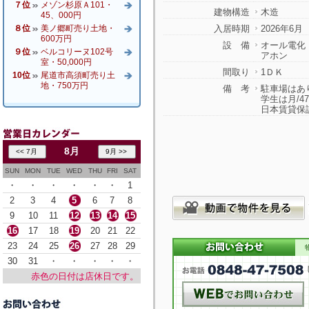
７位
メゾン杉原Ａ101・
建物構造
木造
45、000円
８位
美ノ郷町売り土地・
入居時期
2026年6月
600万円
設 備
オール電化
９位
ベルコリーヌ102号
アホン
室・50,000円
間取り
1ＤＫ
10位
尾道市高須町売り土
地・750万円
備 考
駐車場はあ
学生は月/47
日本賃貸保
8月
SUN
MON
TUE
WED
THU
FRI
SAT
・
・
・
・
・
・
1
2
3
4
5
6
7
8
9
10
11
12
13
14
15
16
17
18
19
20
21
22
23
24
25
26
27
28
29
30
31
・
・
・
・
・
赤色の日付は店休日です。