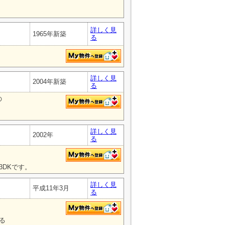
！
詳しく見
1965年新築
る
詳しく見
2004年新築
る
の
詳しく見
2002年
る
3DKです。
詳しく見
平成11年3月
る
る