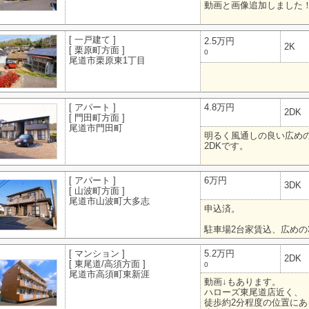
動画と画像追加しました
[ 一戸建て ]
2.5万円
2K
[ 栗原町方面 ]
0
尾道市栗原東1丁目
[ アパート ]
4.8万円
2DK
[ 門田町方面 ]
尾道市門田町
明るく風通しの良い広め
2DKです。
[ アパート ]
6万円
3DK
[ 山波町方面 ]
尾道市山波町大多志
申込済。
駐車場2台家賃込、広めの
[ マンション ]
5.2万円
2DK
[ 東尾道/高須方面 ]
0
尾道市高須町東新涯
動画↓もあります。
ハローズ東尾道店近く、
徒歩約2分程度の位置にあ