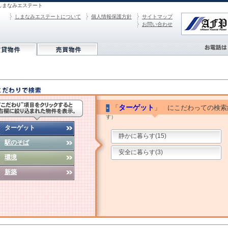
しまなみエステート
しまなみエステートについて
個人情報保護方針
サイトマップ
お問い合わせ
ターゲット
「
」 にこだわっての検
す）
ターゲット
静かに暮らす(15)
駅のそば
安全に暮らす(3)
環境
新築