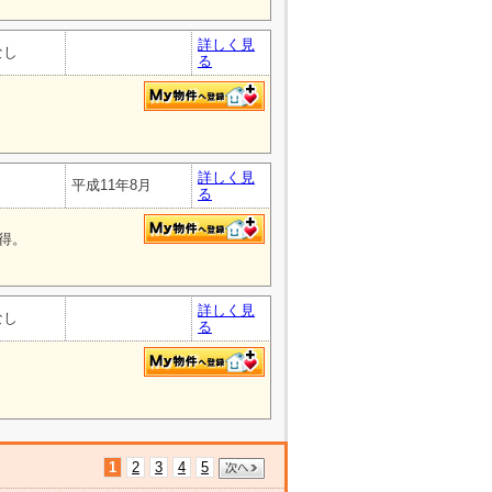
詳しく見
なし
る
詳しく見
平成11年8月
る
得。
詳しく見
なし
る
1
2
3
4
5