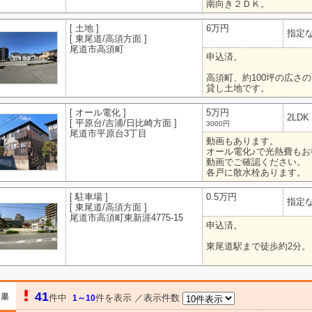
南向き２ＤＫ。
[ 土地 ]
6万円
指定
[ 東尾道/高須方面 ]
尾道市高須町
申込済。
高須町、約100坪の広さの
貸し土地です。
[ オール電化 ]
5万円
2LDK
[ 平原台/吉浦/日比崎方面 ]
3000円
尾道市平原台3丁目
動画もあります。
オール電化♪で光熱費もお
動画でご確認ください。
各戸に散水栓あります。
[ 駐車場 ]
0.5万円
指定
[ 東尾道/高須方面 ]
尾道市高須町東新涯4775-15
申込済。
東尾道駅まで徒歩約2分。
41
件中
件を表示 ／表示件数
1～10