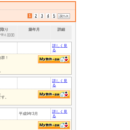
1
2
3
4
5
間取り
築年月
詳細
び替え
詳しく見
る
抜群！
。
詳しく見
る
。
です。
詳しく見
平成9年3月
る