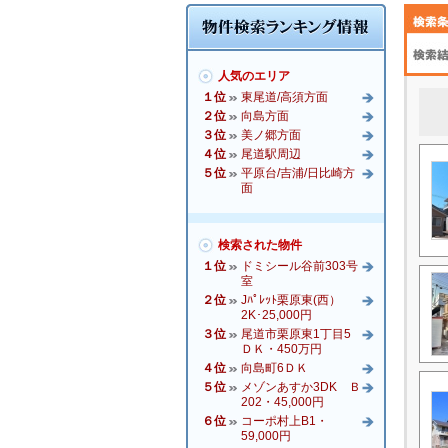
人気のエリア
１位
東尾道/高須方面
２位
向島方面
３位
美ノ郷方面
４位
尾道駅周辺
５位
平原台/吉浦/日比崎方
面
検索された物件
１位
ドミシール谷前303号
室
２位
Jﾊﾟﾚｯﾄ栗原東(西）
2K･25,000円
３位
尾道市栗原東1丁目5
ＤＫ・450万円
４位
向島町6ＤＫ
５位
メゾンあすか3DK Ｂ
202・45,000円
６位
コーポ村上B1・
59,000円