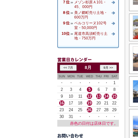
７位
メゾン杉原Ａ101・
45、000円
８位
美ノ郷町売り土地・
600万円
９位
ベルコリーヌ102号
室・50,000円
10位
尾道市高須町売り土
地・750万円
8月
SUN
MON
TUE
WED
THU
FRI
SAT
・
・
・
・
・
・
1
2
3
4
5
6
7
8
9
10
11
12
13
14
15
16
17
18
19
20
21
22
23
24
25
26
27
28
29
30
31
・
・
・
・
・
赤色の日付は店休日です。