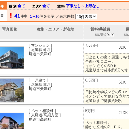
全て
全て
下限なし～上限なし
41
件中
件を表示 ／表示件数
1～10
写真画像
種別・エリア・所在地
賃料/共益費
並び替え
並
[ マンション ]
7.5万円
3DK
[ 尾道駅周辺 ]
尾道市天満町
日当たりの良く風通しも
全面バルコニー。
イオン近くの3ＤＫ。
尾道駅まで徒歩約8分です
[ 一戸建て ]
6.5万円
5DK
[ 尾道駅周辺 ]
尾道市天満町
日比崎小学校２分の5ＤＫ
イオン近くで便利な立地
尾道駅まで徒歩約8分。
[ ペット相談可 ]
5万円
2LDK
[ 東尾道/高須方面 ]
尾道市高須町
ペット相談可。
静かな立地の2ＬＤＫ。