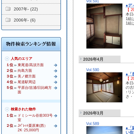
Vol.591
●デ
2007年- (22)
【 20
本日
1組
2006年- (6)
1組
人気のエリア
2026年4月
１位
東尾道/高須方面
Vol.590
２位
向島方面
●「
３位
美ノ郷方面
【 20
４位
尾道駅周辺
本日
の古
５位
平原台/吉浦/日比崎方
↑リ
面
さ・
検索された物件
2026年3月
１位
ドミシール谷前303号
室
Vol.589
２位
Jﾊﾟﾚｯﾄ栗原東(西）
●「
2K･25,000円
い住