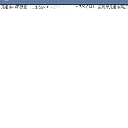
尾道市の不動産 しまなみエステート ｜ 〒729-0141 広島県尾道市高須町843番地 