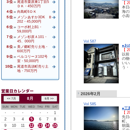
３位
尾道市栗原東1丁目5
【 20
ＤＫ・450万円
本日
海の
４位
向島町6ＤＫ
小高
５位
メゾンあすか3DK Ｂ
202・45,000円
６位
コーポ村上B1・
59,000円
７位
メゾン杉原Ａ101・
45、000円
Vol.587
●お
８位
美ノ郷町売り土地・
【 20
600万円
以前
９位
ベルコリーヌ102号
の物
室・50,000円
いい
10位
尾道市高須町売り土
う・
地・750万円
2026年2月
8月
Vol.585
SUN
MON
TUE
WED
THU
FRI
SAT
●三
【 20
・
・
・
・
・
・
1
先日
2
3
4
5
6
7
8
町。
9
10
11
12
13
14
15
朝靄
ての