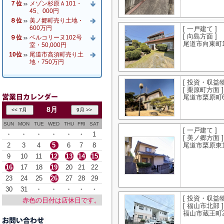
７位
メゾン杉原Ａ101・
45、000円
８位
美ノ郷町売り土地・
600万円
[ 一戸建て ]
[ 向島方面 ]
９位
ベルコリーヌ102号
尾道市向東町12
室・50,000円
10位
尾道市高須町売り土
地・750万円
[ 投資・収益物
[ 栗原町方面 ]
尾道市栗原町67
8月
SUN
MON
TUE
WED
THU
FRI
SAT
[ 一戸建て ]
・
・
・
・
・
・
1
[ 美ノ郷方面 ]
2
3
4
5
6
7
8
尾道市栗原東
9
10
11
12
13
14
15
16
17
18
19
20
21
22
23
24
25
26
27
28
29
30
31
・
・
・
・
・
[ 投資・収益物
赤色の日付は店休日です。
[ 福山市北部 ]
福山市蔵王町2