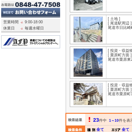
[ 土地 ]
営業時間
9:00-18:00
[ 尾道駅周辺 ]
尾道市日比崎
休業日
毎週水曜日
[ 投資・収益物
[ 栗原町方面 ]
尾道市栗原東2丁
[ 投資・収益物
[ 栗原町方面 ]
尾道市栗原町1
23
件中
件を表
1～10
全て
全て