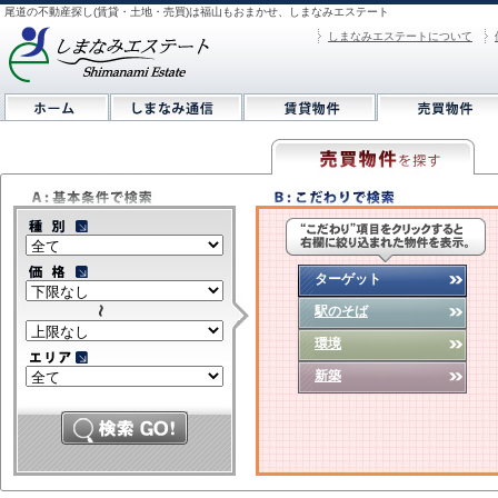
尾道の不動産探し(賃貸・土地・売買)は福山もおまかせ、しまなみエステート
しまなみエステートについて
ターゲット
駅のそば
環境
新築