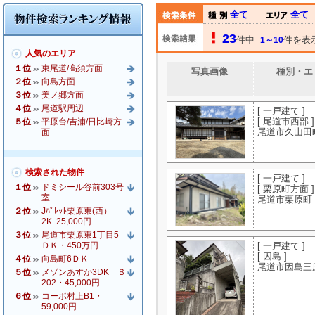
全て
全て
23
件中
件を表
1～10
人気のエリア
１位
東尾道/高須方面
写真画像
種別・エ
２位
向島方面
３位
美ノ郷方面
４位
尾道駅周辺
[ 一戸建て ]
[ 尾道市西部 ]
５位
平原台/吉浦/日比崎方
尾道市久山田
面
検索された物件
[ 一戸建て ]
１位
ドミシール谷前303号
[ 栗原町方面 ]
室
尾道市栗原町
２位
Jﾊﾟﾚｯﾄ栗原東(西）
2K･25,000円
３位
尾道市栗原東1丁目5
ＤＫ・450万円
[ 一戸建て ]
[ 因島 ]
４位
向島町6ＤＫ
尾道市因島三
５位
メゾンあすか3DK Ｂ
202・45,000円
６位
コーポ村上B1・
59,000円